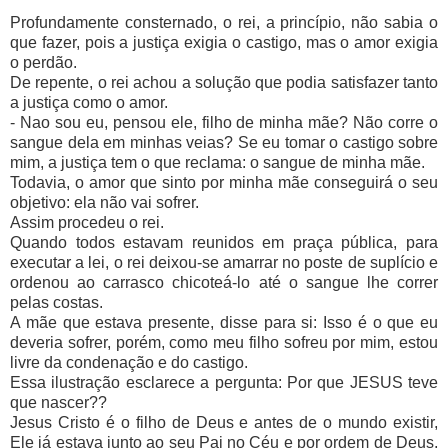
Profundamente consternado, o rei, a princípio, não sabia o
que fazer, pois a justiça exigia o castigo, mas o amor exigia
o perdão.
De repente, o rei achou a solução que podia satisfazer tanto
a justiça como o amor.
- Nao sou eu, pensou ele, filho de minha mãe? Não corre o
sangue dela em minhas veias? Se eu tomar o castigo sobre
mim, a justiça tem o que reclama: o sangue de minha mãe.
Todavia, o amor que sinto por minha mãe conseguirá o seu
objetivo: ela não vai sofrer.
Assim procedeu o rei.
Quando todos estavam reunidos em praça pública, para
executar a lei, o rei deixou-se amarrar no poste de suplício e
ordenou ao carrasco chicoteá-lo até o sangue lhe correr
pelas costas.
A mãe que estava presente, disse para si: Isso é o que eu
deveria sofrer, porém, como meu filho sofreu por mim, estou
livre da condenação e do castigo.
Essa ilustração esclarece a pergunta: Por que JESUS teve
que nascer??
Jesus Cristo é o filho de Deus e antes de o mundo existir,
Ele já estava junto ao seu Pai no Céu e por ordem de Deus,