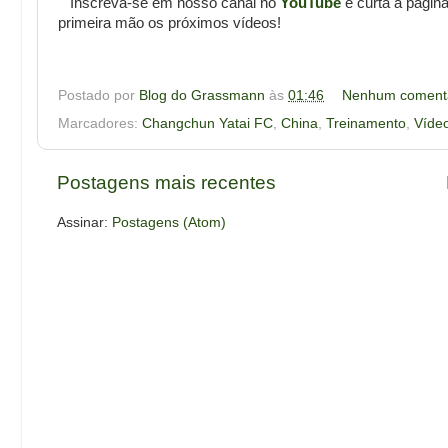
Inscreva-se em nosso canal no
YouTube
e curta a págin
primeira mão os próximos vídeos!
Postado por
Blog do Grassmann
às
01:46
Nenhum coment
Marcadores:
Changchun Yatai FC
,
China
,
Treinamento
,
Víde
Postagens mais recentes
Assinar:
Postagens (Atom)