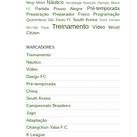
Náutico
Mogi Mirim
Nerdologia
Nutrição
Olympic Beirut
Pré-temporada
Partida
Pouso Alegre
FC
Preparação
Preparador Físico
Programação
South Korea
Quarentena
São Paulo FC
Teste
Torneio
Treinamento
Vídeo
World
Rio-São Paulo
Citizen
MARCADORES
Treinamento
Náutico
Vídeo
Daegu FC
Pré-temporada
China
South Korea
Campeonato Brasileiro
Jogo
Adaptação
Changchun Yatai F.C.
K League