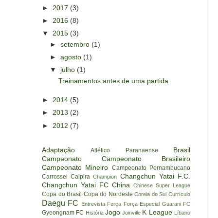
►
2017
(3)
►
2016
(8)
▼
2015
(3)
►
setembro
(1)
►
agosto
(1)
▼
julho
(1)
Treinamentos antes de uma partida
►
2014
(5)
►
2013
(2)
►
2012
(7)
Adaptação
Brasil
Atlético Paranaense
Campeonato
Campeonato Brasileiro
Campeonato Mineiro
Campeonato Pernambucano
Changchun Yatai F.C.
Carrossel Caipira
Champion
Changchun Yatai FC
China
Chinese Super League
Copa do Brasil
Copa do Nordeste
Coreia do Sul
Currículo
Daegu FC
Entrevista
Força
Força Especial
Guarani FC
Jogo
K League
Gyeongnam FC
História
Joinville
Líbano