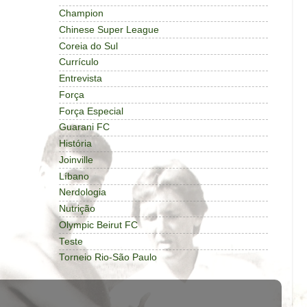
Champion
Chinese Super League
Coreia do Sul
Currículo
Entrevista
Força
Força Especial
Guarani FC
História
Joinville
Líbano
Nerdologia
Nutrição
Olympic Beirut FC
Teste
Torneio Rio-São Paulo