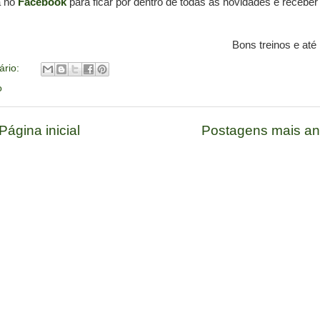
a no
Facebook
para ficar por dentro de todas as novidades e recebe
Bons treinos e até 
ário:
o
Página inicial
Postagens mais an