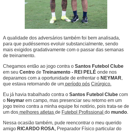
A qualidade dos adversários também foi bem analisada,
para que pudéssemos evoluir substancialmente, sendo
mais exigidos gradativamente com o passar das semanas
de treinamento.
Chegamos então ao jogo contra o
Santos Futebol Clube
em seu
Centro
de
Treinamento - REI PELÉ
onde nos
deparamos com a oportunidade de enfrentar o
NEYMAR
,
que estava retornando de um
período pós
Cirúrgico.
Eu já havia trabalhado contra o
Santos Futebol Clube
com
o
Neymar
em campo, mas presenciar seu retorno em um
jogo treino contra a minha equipe foi notório, pois trata-se de
um dos
melhores atletas
de
Futebol Profissional
do
mundo
.
Nessa ocasião também, pude reencontrar o meu querido
amigo
RICARDO ROSA,
Preparador Físico particular do