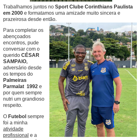
Trabalhamos juntos no
Sport Clube Corinthians Paulista
em 2000
e formatamos uma amizade muito sincera e
prazeirosa desde então.
Para completar os
abençoados
encontros, pude
conversar com o
querido
CÉSAR
SAMPAIO,
adversário desde
os tempos do
Palmeiras
Parmalat 1992
e
por quem sempre
nutri um grandioso
respeito.
O
Futebol
sempre
foi a minha
atividade
profissional
e a