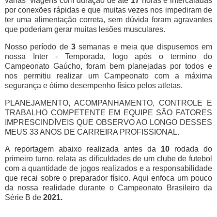
várias viagens com duração de até
17
horas e intercaladas
por conexões rápidas e que muitas vezes nos impediram de
ter uma alimentação correta, sem dúvida foram agravantes
que poderiam gerar muitas lesões musculares.
Nosso período de
3
semanas e meia que dispusemos em
nossa Inter - Temporada, logo após o termino do
Campeonato Gaúcho, foram bem planejadas por todos e
nos permitiu realizar um Campeonato com a máxima
segurança e ótimo desempenho físico pelos atletas.
PLANEJAMENTO, ACOMPANHAMENTO, CONTROLE E
TRABALHO COMPETENTE EM EQUIPE SÃO FATORES
IMPRESCINDÍVEIS QUE OBSERVO AO LONGO DESSES
MEUS 33 ANOS DE CARREIRA PROFISSIONAL.
A reportagem abaixo realizada antes da
10
rodada do
primeiro turno, relata as dificuldades de um clube de futebol
com a quantidade de jogos realizados e a responsabilidade
que recai sobre o preparador físico. Aqui enfoca um pouco
da nossa realidade durante o Campeonato Brasileiro da
Série B de
2021.