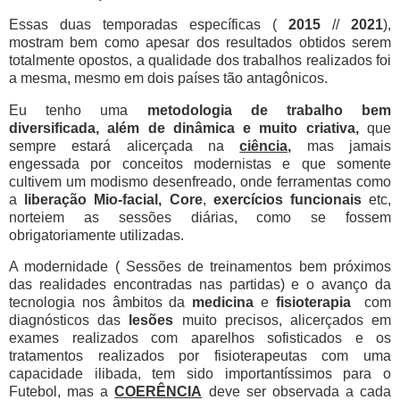
Essas duas temporadas específicas (
2015
//
2021
),
mostram bem como apesar dos resultados obtidos serem
totalmente opostos, a qualidade dos trabalhos realizados foi
a mesma, mesmo em dois países tão antagônicos.
Eu tenho uma
metodologia de trabalho bem
diversificada, além de dinâmica e muito criativa,
que
sempre estará alicerçada na
ciência,
mas jamais
engessada por conceitos modernistas e que somente
cultivem um modismo desenfreado, onde ferramentas como
a
liberação Mio-facial,
Core
,
exercícios funcionais
etc,
norteiem as sessões diárias, como se fossem
obrigatoriamente utilizadas.
A modernidade ( Sessões de treinamentos bem próximos
das realidades encontradas nas partidas) e o avanço da
tecnologia nos âmbitos da
medicina
e
fisioterapia
com
diagnósticos das
lesões
muito precisos, alicerçados em
exames realizados com aparelhos sofisticados e os
tratamentos realizados por fisioterapeutas com uma
capacidade ilibada, tem sido importantíssimos para o
Futebol, mas a
COERÊNCIA
deve ser observada a cada