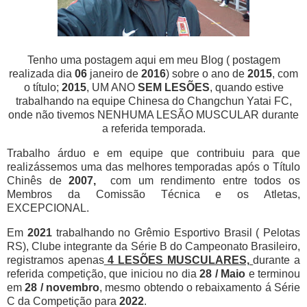
Tenho uma postagem aqui em meu Blog ( postagem
realizada dia
06
janeiro de
2016
) sobre o ano de
2015
, com
o título;
2015
, UM ANO
SEM LESÕES
, quando estive
trabalhando na equipe Chinesa do Changchun Yatai FC,
onde não tivemos NENHUMA LESÃO MUSCULAR durante
a referida temporada.
Trabalho árduo e em equipe que contribuiu para que
realizássemos uma das melhores temporadas após o Título
Chinês de
2007,
com um rendimento entre todos os
Membros da Comissão Técnica e os Atletas,
EXCEPCIONAL.
Em
2021
trabalhando no Grêmio Esportivo Brasil ( Pelotas
RS), Clube integrante da Série B do Campeonato Brasileiro,
registramos apenas
4 LESÕES MUSCULARES,
durante a
referida competição, que iniciou no dia
28 / Maio
e terminou
em
28 / novembro
, mesmo obtendo o rebaixamento á Série
C da Competição para
2022
.