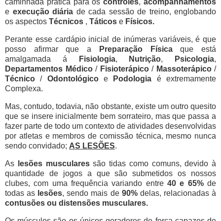
caminhada prática para os
controles
,
acompanhamentos
e
execução diária
de cada sessão de treino, englobando
os aspectos
Técnicos
,
Táticos
e
Físicos.
Perante esse cardápio inicial de inúmeras variáveis, é que
posso afirmar que a
Preparação Física
que está
amalgamada á
Fisiologia
,
Nutrição
,
Psicologia
,
Departamentos Médico
/
Fisioterápico
/
Massoterápico
/
Técnico
/
Odontológico
e
Podologia
é extremamente
Complexa.
Mas, contudo, todavia, não obstante, existe um outro quesito
que se insere inicialmente bem sorrateiro, mas que passa a
fazer parte de todo um contexto de atividades desenvolvidas
por atletas e membros de comissão técnica, mesmo nunca
sendo convidado;
AS LESÕES
.
As
lesões musculares
são tidas como comuns, devido à
quantidade de jogos a que são submetidos os nossos
clubes, com uma frequência variando entre
40 e 65%
de
todas as
lesões
, sendo mais de
90%
delas, relacionadas à
contusões ou distensões musculares.
Os músculos são os únicos geradores de força capazes de